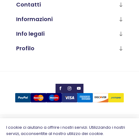
Contatti
Informazioni
Info legali
Profilo
Copyright © 2026 Calabria Luana
I cookie ci aiutano a offrire i nostri servizi. Utilizzando i nostri
servizi, acconsentite al nostro utilizzo dei cookie.
Partita IVA 02796930648