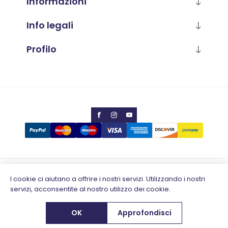
Informazioni
Info legali
Profilo
Copyright © 2026 Calabria Luana
I cookie ci aiutano a offrire i nostri servizi. Utilizzando i nostri
servizi, acconsentite al nostro utilizzo dei cookie.
Partita IVA 02796930648
Designed by
e-direct.it
OK
Approfondisci
Powered by
nopCommerce