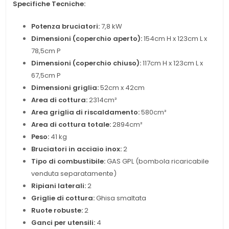
Specifiche Tecniche:
Potenza bruciatori:
7,8 kW
Dimensioni (coperchio aperto):
154cm H x 123cm L x
78,5cm P
Dimensioni (coperchio chiuso):
117cm H x 123cm L x
67,5cm P
Dimensioni griglia:
52cm x 42cm
Area di cottura:
2314cm²
Area griglia di riscaldamento:
580cm²
Area di cottura totale:
2894cm²
Peso:
41 kg
Bruciatori in acciaio inox:
2
Tipo di combustibile:
GAS GPL (bombola ricaricabile
venduta separatamente)
Ripiani laterali:
2
Griglie di cottura:
Ghisa smaltata
Ruote robuste:
2
Ganci per utensili:
4