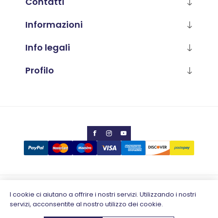
Contatti
Informazioni
Info legali
Profilo
Copyright © 2026 Calabria Luana
I cookie ci aiutano a offrire i nostri servizi. Utilizzando i nostri
servizi, acconsentite al nostro utilizzo dei cookie.
Partita IVA 02796930648
Designed by
e-direct.it