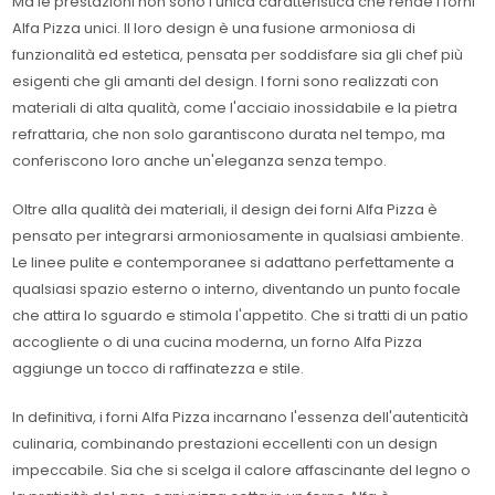
Ma le prestazioni non sono l'unica caratteristica che rende i forni
Alfa Pizza unici. Il loro design è una fusione armoniosa di
funzionalità ed estetica, pensata per soddisfare sia gli chef più
esigenti che gli amanti del design. I forni sono realizzati con
materiali di alta qualità, come l'acciaio inossidabile e la pietra
refrattaria, che non solo garantiscono durata nel tempo, ma
conferiscono loro anche un'eleganza senza tempo.
Oltre alla qualità dei materiali, il design dei forni Alfa Pizza è
pensato per integrarsi armoniosamente in qualsiasi ambiente.
Le linee pulite e contemporanee si adattano perfettamente a
qualsiasi spazio esterno o interno, diventando un punto focale
che attira lo sguardo e stimola l'appetito. Che si tratti di un patio
accogliente o di una cucina moderna, un forno Alfa Pizza
aggiunge un tocco di raffinatezza e stile.
In definitiva, i forni Alfa Pizza incarnano l'essenza dell'autenticità
culinaria, combinando prestazioni eccellenti con un design
impeccabile. Sia che si scelga il calore affascinante del legno o