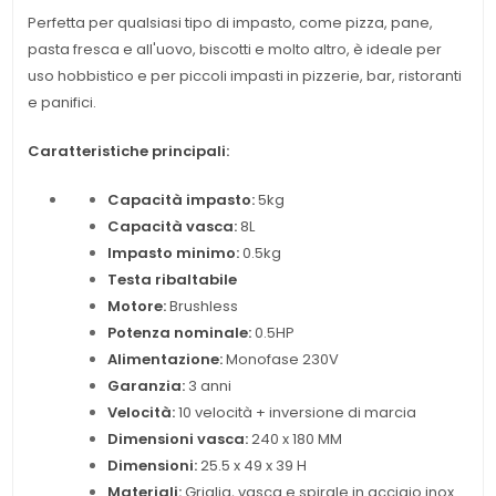
Perfetta per qualsiasi tipo di impasto, come pizza, pane,
pasta fresca e all'uovo, biscotti e molto altro, è ideale per
uso hobbistico e per piccoli impasti in pizzerie, bar, ristoranti
e panifici.
Caratteristiche principali:
Capacità impasto:
5kg
Capacità vasca:
8L
Impasto minimo:
0.5kg
Testa ribaltabile
Motore:
Brushless
Potenza nominale:
0.5HP
Alimentazione:
Monofase 230V
Garanzia:
3 anni
Velocità:
10 velocità + inversione di marcia
Dimensioni vasca:
240 x 180 MM
Dimensioni:
25.5 x 49 x 39 H
Materiali:
Griglia, vasca e spirale in acciaio inox