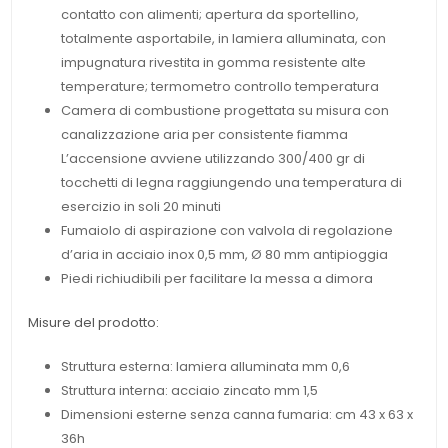
contatto con alimenti; apertura da sportellino,
totalmente asportabile, in lamiera alluminata, con
impugnatura rivestita in gomma resistente alte
temperature; termometro controllo temperatura
Camera di combustione progettata su misura con
canalizzazione aria per consistente fiamma
L’accensione avviene utilizzando 300/400 gr di
tocchetti di legna raggiungendo una temperatura di
esercizio in soli 20 minuti
Fumaiolo di aspirazione con valvola di regolazione
d’aria in acciaio inox 0,5 mm, Ø 80 mm antipioggia
Piedi richiudibili per facilitare la messa a dimora
Misure del prodotto:
Struttura esterna: lamiera alluminata mm 0,6
Struttura interna: acciaio zincato mm 1,5
Dimensioni esterne senza canna fumaria: cm 43 x 63 x
36h