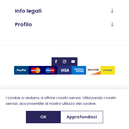
Info legali
Profilo
Copyright © 2026 Calabria Luana
I cookie ci aiutano a offrire i nostri servizi. Utilizzando i nostri
servizi, acconsentite al nostro utilizzo dei cookie.
Partita IVA 02796930648
Designed by
e-direct.it
OK
Approfondisci
Powered by
nopCommerce