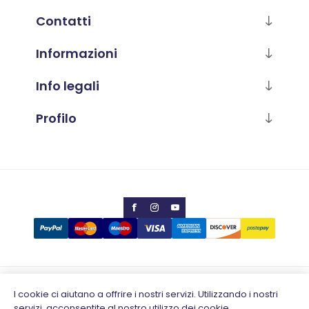
Contatti
Informazioni
Info legali
Profilo
Copyright © 2026 Calabria Luana
I cookie ci aiutano a offrire i nostri servizi. Utilizzando i nostri
servizi, acconsentite al nostro utilizzo dei cookie.
Partita IVA 02796930648