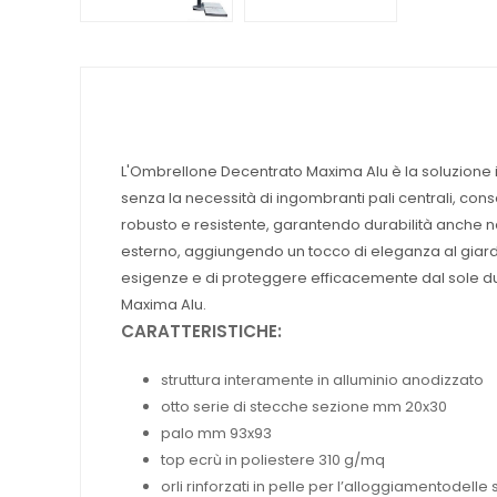
L'Ombrellone Decentrato Maxima Alu è la soluzione i
senza la necessità di ingombranti pali centrali, cons
robusto e resistente, garantendo durabilità anche n
esterno, aggiungendo un tocco di eleganza al giardin
esigenze e di proteggere efficacemente dal sole dura
Maxima Alu.
CARATTERISTICHE:
struttura interamente in alluminio anodizzato
otto serie di stecche sezione mm 20x30
palo mm 93x93
top ecrù in poliestere 310 g/mq
orli rinforzati in pelle per l’alloggiamentodelle