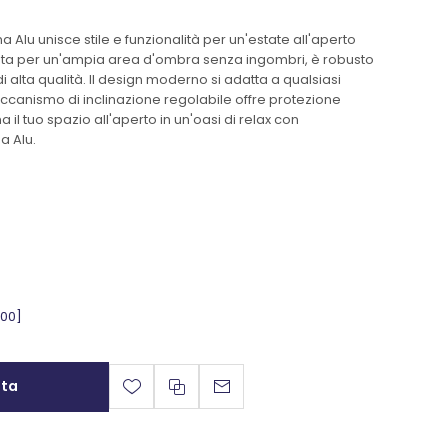
Alu unisce stile e funzionalità per un'estate all'aperto
rata per un'ampia area d'ombra senza ingombri, è robusto
di alta qualità. Il design moderno si adatta a qualsiasi
ccanismo di inclinazione regolabile offre protezione
il tuo spazio all'aperto in un'oasi di relax con
a Alu.
,00]
sta