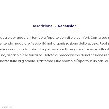
Descrizione
Recensioni
deale per godersi il tempo all'aperto con stile e comfort. Con la sua
entendo maggiore flessibilità nell'organizzazione dello spazio. Realiz
elle condizioni atmosferiche più avverse. Il design moderno e raffina
o, al patio o alla terrazza. Dotato di meccanismo di inclinazione reg
nte tutta la giornata. Trasforma il tuo spazio all'aperto in un'oasi 
 stecche