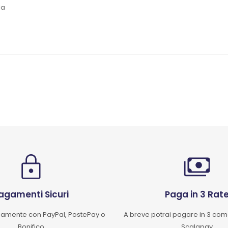
la
agamenti Sicuri
Paga in 3 Rat
mente con PayPal, PostePay o
A breve potrai pagare in 3 co
Bonifico
Scalapay