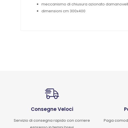
meccanismo di chiusura azionato damanovel
dimensioni cm 300x400
Consegne Veloci
P
Servizio di consegna rapido con corriere
Paga comoda
espresso in tempi brevi