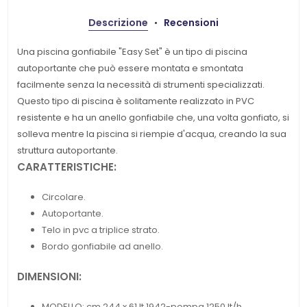
Descrizione
Recensioni
Una piscina gonfiabile "Easy Set" è un tipo di piscina
autoportante che può essere montata e smontata
facilmente senza la necessità di strumenti specializzati.
Questo tipo di piscina è solitamente realizzato in PVC
resistente e ha un anello gonfiabile che, una volta gonfiato, si
solleva mentre la piscina si riempie d'acqua, creando la sua
struttura autoportante.
CARATTERISTICHE:
Circolare.
Autoportante.
Telo in pvc a triplice strato.
Bordo gonfiabile ad anello.
DIMENSIONI:
MODELLO: cm 244 x 61 lt 1942-pompa 1250 lt/h