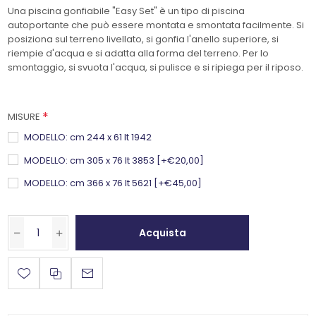
Una piscina gonfiabile "Easy Set" è un tipo di piscina
autoportante che può essere montata e smontata facilmente. Si
posiziona sul terreno livellato, si gonfia l'anello superiore, si
riempie d'acqua e si adatta alla forma del terreno. Per lo
smontaggio, si svuota l'acqua, si pulisce e si ripiega per il riposo.
*
MISURE
MODELLO: cm 244 x 61 lt 1942
MODELLO: cm 305 x 76 lt 3853 [+€20,00]
MODELLO: cm 366 x 76 lt 5621 [+€45,00]
Acquista