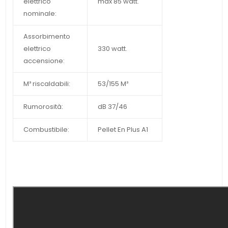
elettrico
max 85 watt.
nominale:
Assorbimento
elettrico
330 watt.
accensione:
M³ riscaldabili:
53/155 M³
Rumorosità:
dB 37/46
Combustibile:
Pellet En Plus A1