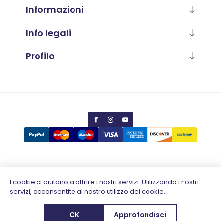
Informazioni
Info legali
Profilo
Copyright © 2026 Calabria Luana
I cookie ci aiutano a offrire i nostri servizi. Utilizzando i nostri
servizi, acconsentite al nostro utilizzo dei cookie.
Partita IVA 02796930648
Designed by
e-direct.it
OK
Approfondisci
Powered by
nopCommerce