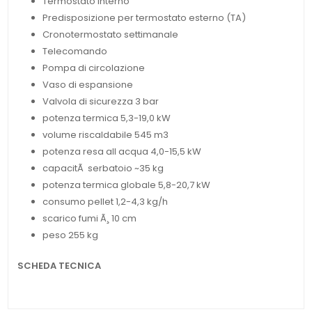
Termostato interno
Predisposizione per termostato esterno (TA)
Cronotermostato settimanale
Telecomando
Pompa di circolazione
Vaso di espansione
Valvola di sicurezza 3 bar
potenza termica 5,3-19,0 kW
volume riscaldabile 545 m3
potenza resa all acqua 4,0-15,5 kW
capacitÃ serbatoio ~35 kg
potenza termica globale 5,8-20,7 kW
consumo pellet 1,2-4,3 kg/h
scarico fumi Ã¸ 10 cm
peso 255 kg
SCHEDA TECNICA