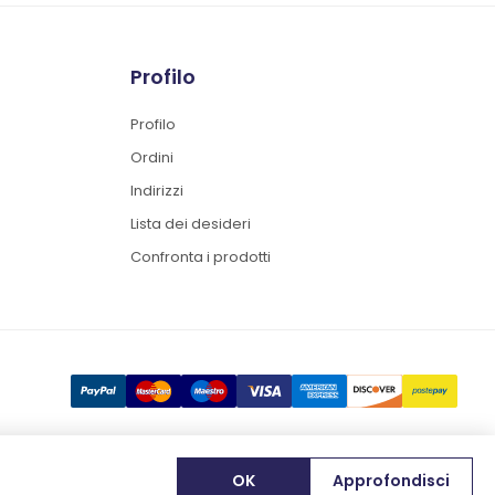
Profilo
Profilo
Ordini
Indirizzi
Lista dei desideri
Confronta i prodotti
OK
Approfondisci
Designed by
e-direct.it
Powered by
nopCommerce