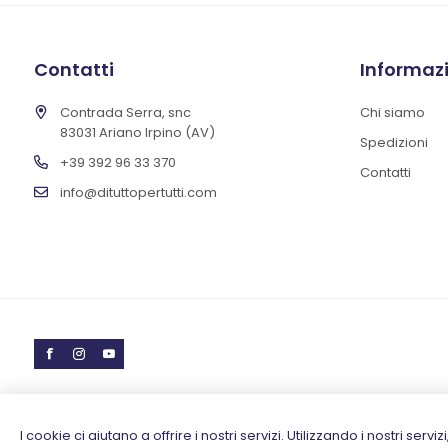
Contatti
Informaz
Contrada Serra, snc
Chi siamo
83031 Ariano Irpino (AV)
Spedizioni
+39 392 96 33 370
Contatti
info@dituttopertutti.com
I cookie ci aiutano a offrire i nostri servizi. Utilizzando i nostri serv
Copyright © 2026 Calabria Luana
Partita IVA 02796930648