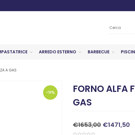
MPASTATRICE
ARREDO ESTERNO
BARBECUE
PISCIN
ZZA A GAS
FORNO ALFA F
-11%
GAS
€1653,00
€1471,50