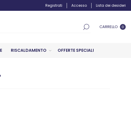
Registrati
Accesso
Lista dei desideri
CARRELLO
0
E
RISCALDAMENTO
OFFERTE SPECIALI
"