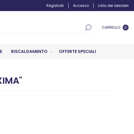
Registrati
Accesso
Lista dei desideri
CARRELLO
0
E
RISCALDAMENTO
OFFERTE SPECIALI
XIMA"